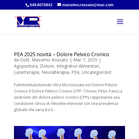
049.8070843
massimo.rossato@mac.com
PEA 2025 novità – Dolore Pelvico Cronico
da
Dott. Massimo Rossato
|
Mar 7, 2025
|
Agopuntura
,
Dolore
,
Integratori Alimentari
,
Laserterapia
,
Neuralterapia
,
PEA
,
Uncategorized
Palmitoiletanolamide Ultra Micronizzata nel Dolore Pelvico
Cronico Il Dolore Pelvico Cronico (CPP- Chronic Pelvic Pain) La
sindrome del dolore pelvico cronico (CPP), rappresenta una
condizione clinica di rilevante interesse con una prevalenza
globale che varia tra il...