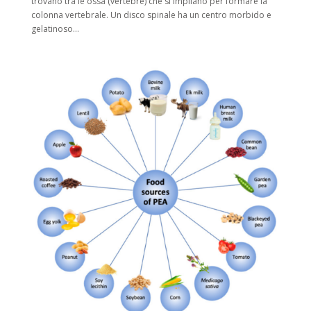
trovano tra le ossa (vertebre) che si impilano per formare la
colonna vertebrale. Un disco spinale ha un centro morbido e
gelatinoso...