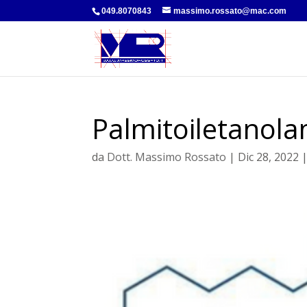
049.8070843
massimo.rossato@mac.com
Palmitoiletanol
da
Dott. Massimo Rossato
|
Dic 28, 2022