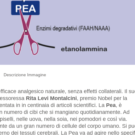
Descrizione Immagine
ficace analgesico naturale, senza effetti collaterali. Il s
ofessoressa
Rita Levi Montalcini
, premio Nobel per la
ata in in centinaia di articoli scientifici. La
Pea
, è
gran numero di cibi che si mangiano quotidianamente. Ad
iselli, nelle uova, nella soia, nei pomodori e così via.
ente da un gran numero di cellule del corpo umano. Si p
nterno dei tessuti cerebrali. La Pea va ad agire nello speci