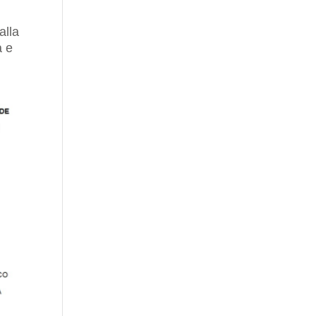
alla
a e