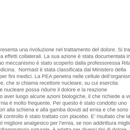
esenta una rivoluzione nel trattamento del dolore. Si tra
a effetti collaterali. La sua azione è stata documentata i
 Il suo meccanismo è stato scoperto dalla professoressa Rit
dicina. Normast è stata classificata dal Ministero della
per fini medici. La PEA penetra nelle cellule dell’organis
re, che si chiama recettore nucleare, su cui esercita
re nucleare possa ridurre il dolore e la reazione
 aver luogo alcune azioni biologiche, il che richiede a v
ernia è molto frequente. Per questo è stato condotto uno
olori alla schiena e alla gamba dovuti ad ernia e che sono
i controllo è stato trattato con placebo. E’ risultato che l
l migliore analgesico per l’ernia, se non addirittura migli
nfiammatorio naturale, è adatta per diversi tipi di dolore