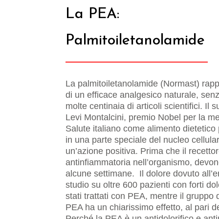
La PEA:
Palmitoiletanolamide
La palmitoiletanolamide (Normast) rappr
di un efficace analgesico naturale, senz
molte centinaia di articoli scientifici.
Levi Montalcini, premio Nobel per la me
Salute italiano come alimento dietetico 
in una parte speciale del nucleo cellula
un’azione positiva. Prima che il recetto
antinfiammatoria nell’organismo, devono
alcune settimane. Il dolore dovuto all’
studio su oltre 600 pazienti con forti d
stati trattati con PEA, mentre il gruppo d
PEA ha un chiarissimo effetto, al pari de
Perché la PEA è un antidolorifico e anti