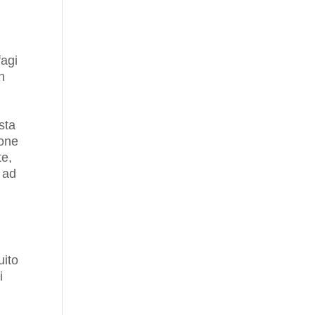
fagi
n
sta
ione
te,
 ad
uito
i