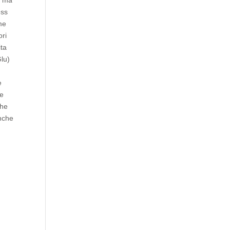
, ma
ess
me
ori
ita
lu)
e
 e
che
anche