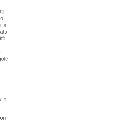
to
no
e la
zata
ità
-
gole
 in
ori