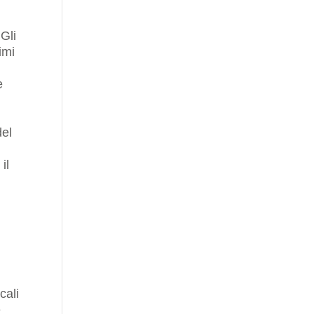
 Gli
imi
e
del
il
cali
e