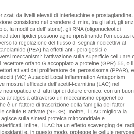
izzati da livelli elevati di interleuchine e prostaglandine.
ione consistono nel prendere di mira, tra gli altri, gli enz
pio, la modifica dell’istone), gli RNA (oligonucleotidi
 mediatori lipidici possono agire ripristinando l’omeostasi 
erso la regolazione del flusso di segnali nocicettivi al
anolamide (PEA) ha effetti anti-iperalgesici e
ersi meccanismi: l’attivazione sulla superficie cellulare 
l recettore orfano G accoppiato a proteine (GPR)-55, o il
ettori attivati dal proliferatore del perossisoma (PPAR), e 
tociti (MC) Autacoid Local Inflammation Antagonism
 mostra l’efficacia dell’acetil-l-carnitina (LAC) nel
e neuropatico e di altri tipi di dolore cronico, con un buon
rovoca analgesia attraverso un meccanismo epigenetico
e è un fattore di trascrizione della famiglia dei fattori
 cellule B attivate (NF-kB). Inoltre, il LAC migliora la
agisce sulla sintesi proteica mitocondriale e
terificati. Infine, il LAC ha un effetto scavenging dei radi
 antiossidanti e, in questo modo, protegge le cellule nervos