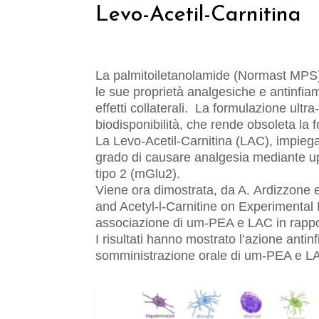
Levo-Acetil-Carnitina
La palmitoiletanolamide (Normast MPS) 
le sue proprietà analgesiche e antinfiam
effetti collaterali. La formulazione ul
biodisponibilità, che rende obsoleta la
La Levo-Acetil-Carnitina (LAC), impiegat
grado di causare analgesia mediante up
tipo 2 (mGlu2).
Viene ora dimostrata, da A. Ardizzone e
and Acetyl-l-Carnitine on Experimental M
associazione di um-PEA e LAC in rappo
I risultati hanno mostrato l’azione anti
somministrazione orale di um-PEA e LAC