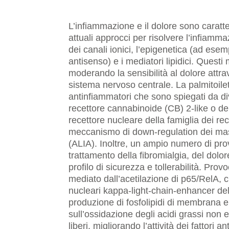
L’infiammazione e il dolore sono caratter
attuali approcci per risolvere l’infiammaz
dei canali ionici, l’epigenetica (ad esem
antisenso) e i mediatori lipidici. Questi
moderando la sensibilità al dolore attrav
sistema nervoso centrale. La palmitoilet
antinfiammatori che sono spiegati da div
recettore cannabinoide (CB) 2-like o de
recettore nucleare della famiglia dei rec
meccanismo di down-regulation dei mas
(ALIA). Inoltre, un ampio numero di prove
trattamento della fibromialgia, del dolor
profilo di sicurezza e tollerabilità. P
mediato dall’acetilazione di p65/RelA, ch
nucleari kappa-light-chain-enhancer delle
produzione di fosfolipidi di membrana e 
sull’ossidazione degli acidi grassi non es
liberi, migliorando l’attività dei fattori