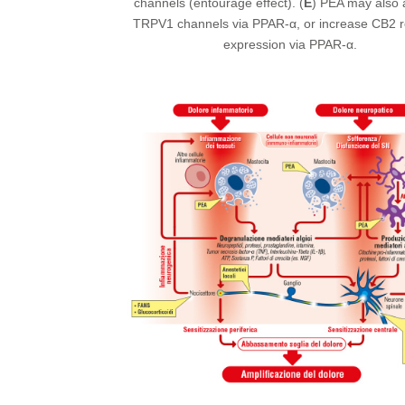
channels (entourage effect). (
E
) PEA may also 
TRPV1 channels via PPAR-α, or increase CB2 r
expression via PPAR-α.