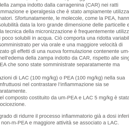
della zampa indotto dalla carragenina (CAR) nei ratti
iammazione e iperalgesia che è stato ampiamente utilizza
mmatori. Sfortunatamente, le molecole, come la PEA, han
 solubilità data la loro grande dimensione delle particelle 
 la tecnica della micronizzazione è frequentemente utiliz
i poco solubili in acqua. Ciò comporta una ridotta variabil
omministrato per via orale e una maggiore velocità di
zzato gli effetti di una nuova formulazione contenente um
nell’edema della zampa indotto da CAR, rispetto alle sin
EA che sono state somministrate separatamente ma
azioni di LAC (100 mg/kg) o PEA (100 mg/kg) nella sua
nfruttuosi nel contrastare l’infiammazione sia se
aratamente.
el composto costituito da um-PEA e LAC 5 mg/kg è stata
nocicezione.
rado di ridurre il processo infiammatorio già a dosi inferi
di non-m-PEA e maggiore attività se associato a LAC.