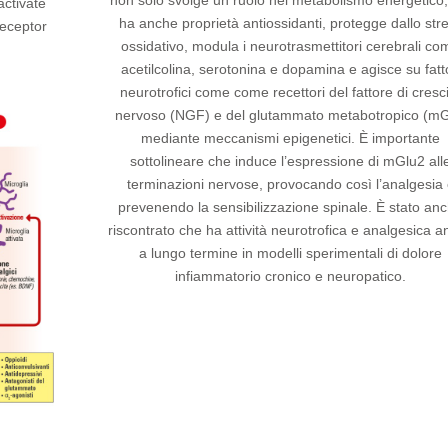
non solo svolge un ruolo nel metabolismo energetico
activate
ha anche proprietà antiossidanti, protegge dallo str
eceptor
ossidativo, modula i neurotrasmettitori cerebrali co
acetilcolina, serotonina e dopamina e agisce su fatt
neurotrofici come come recettori del fattore di cresc
nervoso (NGF) e del glutammato metabotropico (mG
mediante meccanismi epigenetici. È importante
sottolineare che induce l’espressione di mGlu2 all
terminazioni nervose, provocando così l’analgesia
prevenendo la sensibilizzazione spinale. È stato an
riscontrato che ha attività neurotrofica e analgesica 
a lungo termine in modelli sperimentali di dolore
infiammatorio cronico e neuropatico.