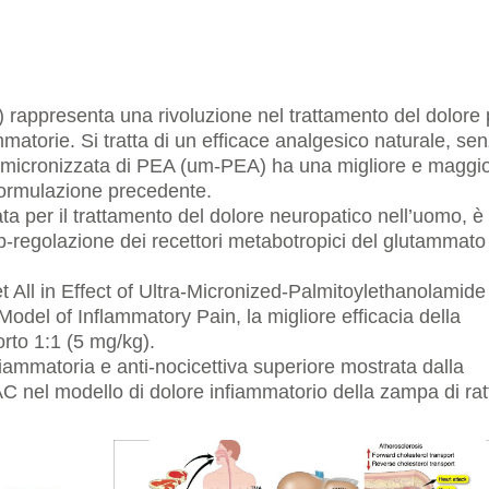
rappresenta una rivoluzione nel trattamento del dolore 
matorie. Si tratta di un efficace analgesico naturale, se
tra-micronizzata di PEA (um-PEA) ha una migliore e maggi
 formulazione precedente.
a per il trattamento del dolore neuropatico nell’uomo, è 
-regolazione dei recettori metabotropici del glutammato
t All in Effect of Ultra-Micronized-Palmitoylethanolamide
odel of Inflammatory Pain, la migliore efficacia della
rto 1:1 (5 mg/kg).
nfiammatoria e anti-nocicettiva superiore mostrata dalla
 nel modello di dolore infiammatorio della zampa di rat