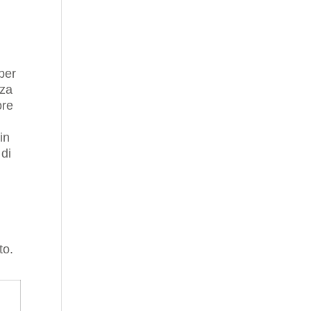
per
nza
ore
in
 di
to.