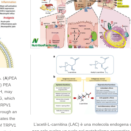
. (
A
)PEA
C
) PEA
AH, may
G, which
 TRPV1
hrough an
iates the
L’acetil-L-carnitina (LAC) è una molecola endogena 
 of TRPV1