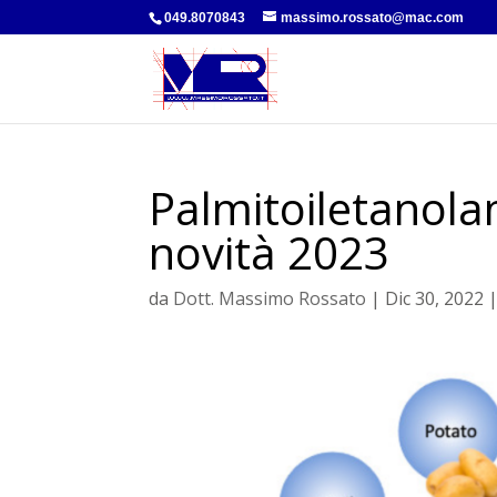
049.8070843
massimo.rossato@mac.com
Palmitoiletanola
novità 2023
da
Dott. Massimo Rossato
|
Dic 30, 2022