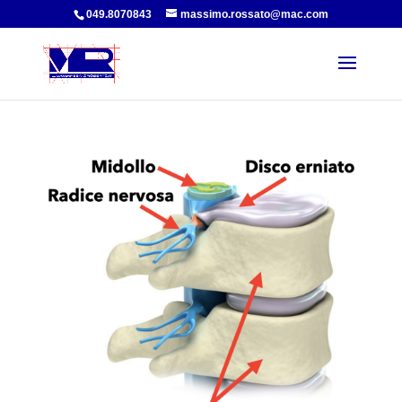
049.8070843
massimo.rossato@mac.com