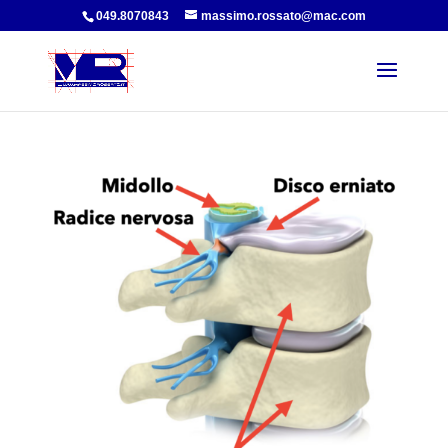
049.8070843
massimo.rossato@mac.com