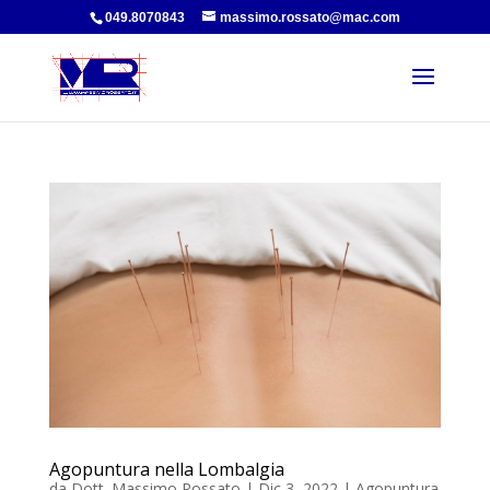
049.8070843
massimo.rossato@mac.com
Agopuntura nella Lombalgia
da
Dott. Massimo Rossato
|
Dic 3, 2022
|
Agopuntura