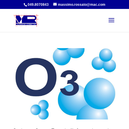
049.8070843
massimo.rossato@mac.com