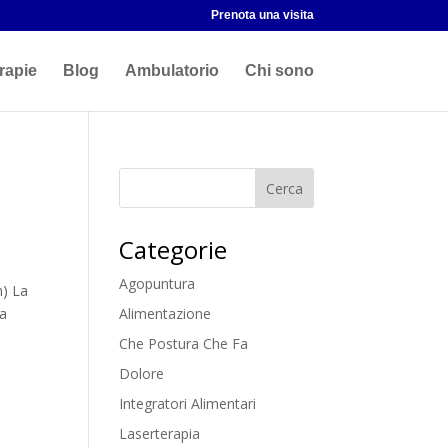
Prenota una visita
rapie
Blog
Ambulatorio
Chi sono
Categorie
Agopuntura
n) La
za
Alimentazione
Che Postura Che Fa
Dolore
Integratori Alimentari
Laserterapia