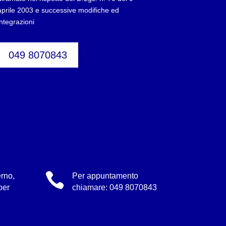
aprile 2003 e successive modifiche ed
integrazioni
049 8070843

rno,
Per appuntamento
per
chiamare:
049 8070843