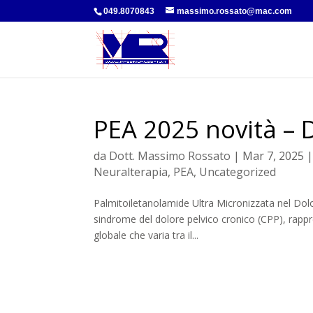
049.8070843
massimo.rossato@mac.com
PEA 2025 novità – 
da
Dott. Massimo Rossato
|
Mar 7, 2025
Neuralterapia
,
PEA
,
Uncategorized
Palmitoiletanolamide Ultra Micronizzata nel Dolo
sindrome del dolore pelvico cronico (CPP), rappr
globale che varia tra il...