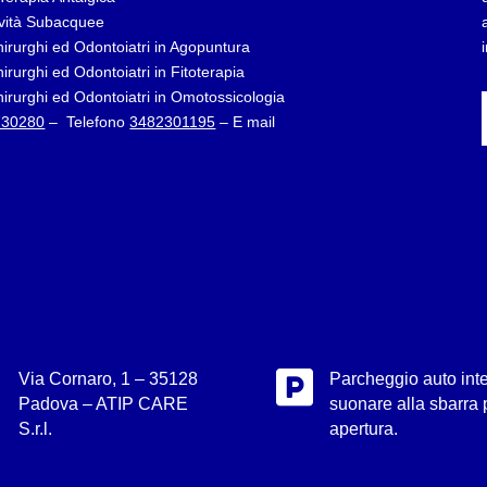
tività Subacquee
hirurghi ed Odontoiatri in Agopuntura
rurghi ed Odontoiatri in Fitoterapia
hirurghi ed Odontoiatri in Omotossicologia
730280
– Telefono
3482301195
– E mail

Via Cornaro, 1 – 35128
Parcheggio auto inte
Padova – ATIP CARE
suonare alla sbarra 
S.r.l.
apertura.