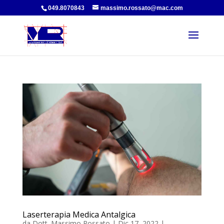
049.8070843
massimo.rossato@mac.com
Laserterapia Medica Antalgica
da
Dott. Massimo Rossato
|
Dic 17, 2022
|