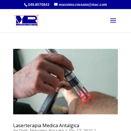
049.8070843
massimo.rossato@mac.com
Laserterapia Medica Antalgica
da
Dott. Massimo Rossato
|
Dic 17, 2022
|