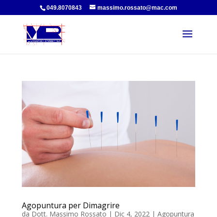
049.8070843
massimo.rossato@mac.com
Agopuntura per Dimagrire
da
Dott. Massimo Rossato
|
Dic 4, 2022
|
Agopuntura