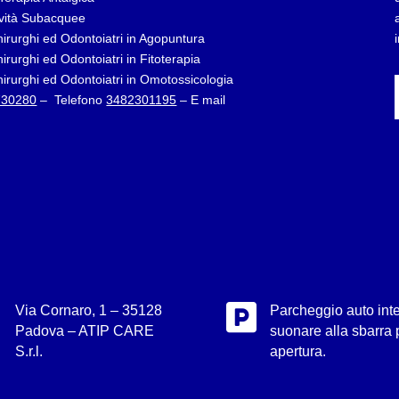
tività Subacquee
hirurghi ed Odontoiatri in Agopuntura
rurghi ed Odontoiatri in Fitoterapia
hirurghi ed Odontoiatri in Omotossicologia
730280
– Telefono
3482301195
– E mail

Via Cornaro, 1 – 35128
Parcheggio auto inte
Padova – ATIP CARE
suonare alla sbarra 
S.r.l.
apertura.