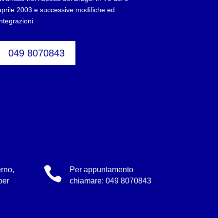
aprile 2003 e successive modifiche ed
integrazioni
049 8070843

rno,
Per appuntamento
per
chiamare:
049 8070843