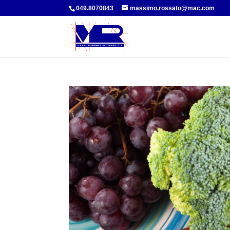
049.8070843
massimo.rossato@mac.com