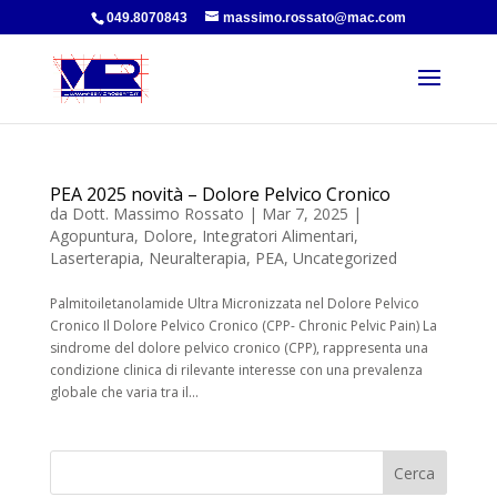
049.8070843
massimo.rossato@mac.com
PEA 2025 novità – Dolore Pelvico Cronico
da
Dott. Massimo Rossato
|
Mar 7, 2025
|
Agopuntura
,
Dolore
,
Integratori Alimentari
,
Laserterapia
,
Neuralterapia
,
PEA
,
Uncategorized
Palmitoiletanolamide Ultra Micronizzata nel Dolore Pelvico
Cronico Il Dolore Pelvico Cronico (CPP- Chronic Pelvic Pain) La
sindrome del dolore pelvico cronico (CPP), rappresenta una
condizione clinica di rilevante interesse con una prevalenza
globale che varia tra il...