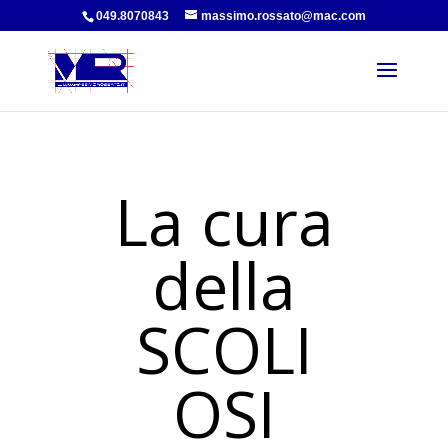
049.8070843
massimo.rossato@mac.com
La cura
della
SCOLI
OSI