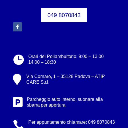
049 8070843

Orari del Poliambultorio: 9:00 – 13:00
14:00 – 18:30

Via Cornaro, 1 – 35128 Padova – ATIP
CARE S.r.l.

Parcheggio auto interno, suonare alla
sbarra per apertura.

Per appuntamento chiamare:
049 8070843