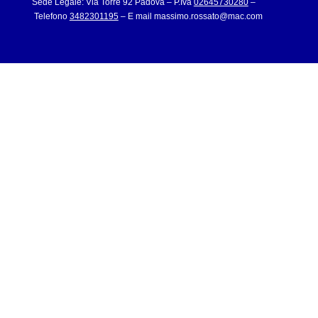
Sede Legale: Via Torre 92 Padova – P.Iva
02645730280
–
Telefono
3482301195
– E mail
massimo.rossato@mac.com
Ordine dei Medici Chirurghi ed Odontoiatri Padova n. 12224
medici e n. 1753 odontoiatri
Il sito web, e le informazioni contenute, é diramato nel
rispetto del D.Lgs. n. 70 del 9 aprile 2003 e successive
modifiche ed integrazioni
049 8070843

Orari del Poliambultorio: 9:00 – 13:00